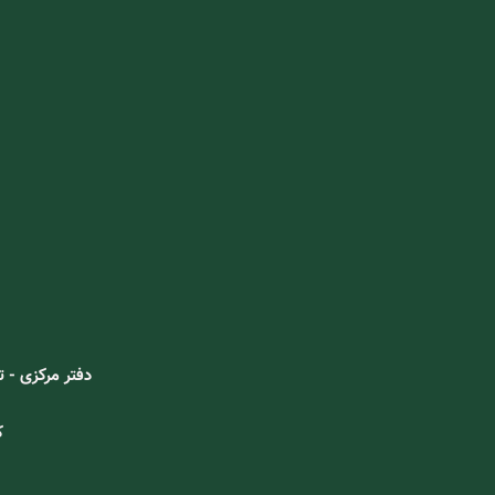
دفتر مرکزی - تهران، خ 15 خرداد غربی، نبش خ شیخ فضل الله نو
ک