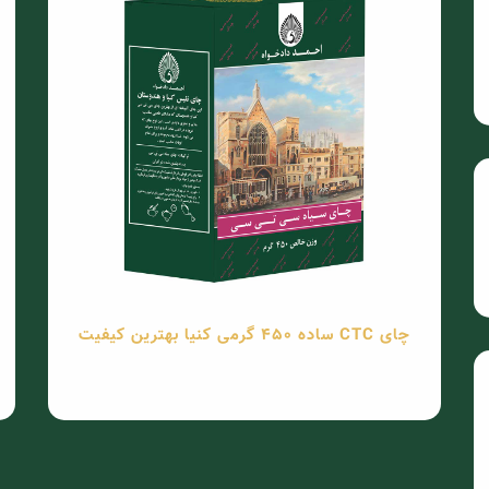
چای CTC ساده 450 گرمی کنیا بهترین کیفیت