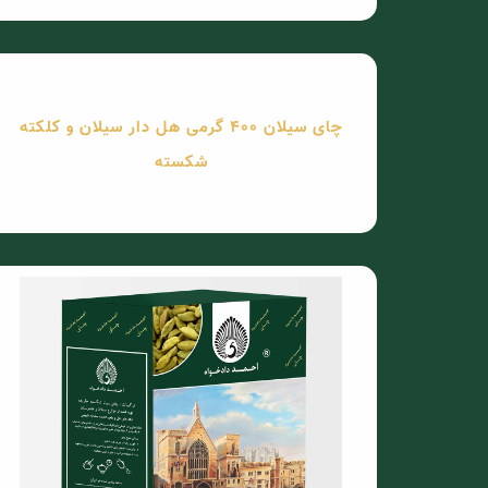
چای سیلان 400 گرمی هل دار سیلان و کلکته
شکسته