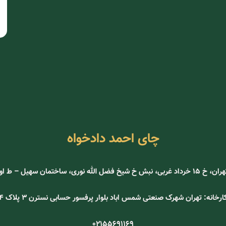
چای احمد دادخواه
ری، ساختمان سهیل – ط اول – واحد 105
ارخانه: تهران شهرک صنعتی شمس اباد بلوار پرفسور حسابی نسترن ۳ پلاک ۴
02155691169