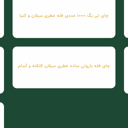
چای تی بگ 1000 عددی فله عطری سیلان و کنیا
چای فله باروتی ساده عطری سیلان کلکته و آسام