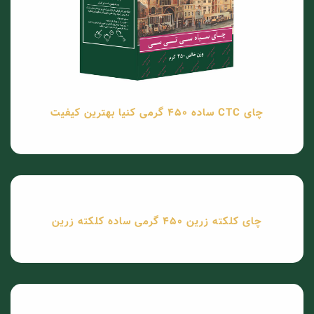
چای CTC ساده 450 گرمی کنیا بهترین کیفیت
چای کلکته زرین 450 گرمی ساده کلکته زرین