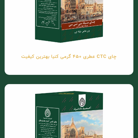
چای CTC عطری 450 گرمی کنیا بهترین کیفیت