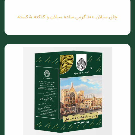
چای سیلان 100 گرمی ساده سیلان و کلکته شکسته