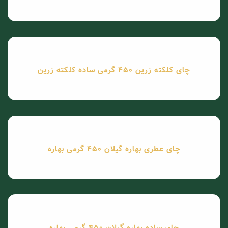
چای کلکته زرین 450 گرمی ساده کلکته زرین
چای عطری بهاره گیلان 450 گرمی بهاره