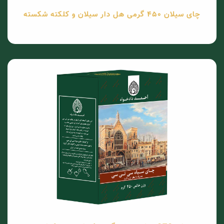
چای سیلان 450 گرمی هل دار سیلان و کلکته شکسته