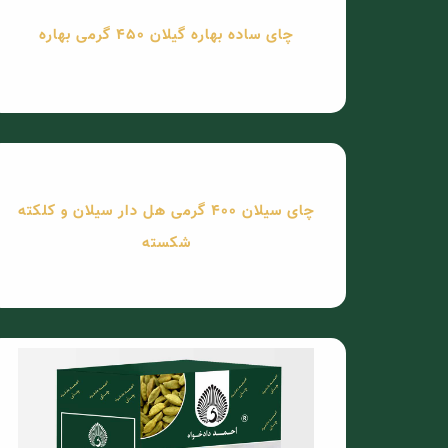
چای ساده بهاره گیلان 450 گرمی بهاره
چای سیلان 400 گرمی هل دار سیلان و کلکته
شکسته