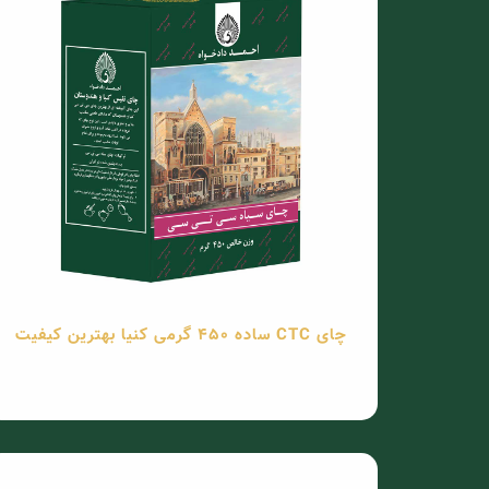
چای CTC ساده 450 گرمی کنیا بهترین کیفیت