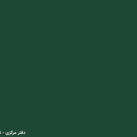
دفتر مرکزی - تهران، خ 15 خرداد غربی، نبش خ شیخ فضل الله نو