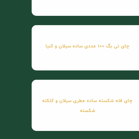
چای تی بگ 100 عددی ساده سیلان و کنیا
چای فله شکسته ساده عطری سیلان و کلکته
شکسته