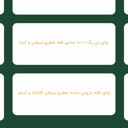
چای تی بگ 1000 عددی فله عطری سیلان و کنیا
چای فله باروتی ساده عطری سیلان کلکته و آسام