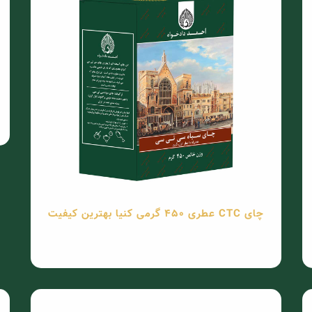
چای CTC عطری 450 گرمی کنیا بهترین کیفیت